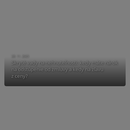
28. 11. 2025
Skryté vady na nehnuteľnosti: kedy máte nárok
na odstúpenie od zmluvy a kedy na zľavu
z ceny?