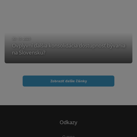
30. 10. 2025
Ovplyvní ďalšia konsolidácia dostupnosť bývania
na Slovensku?
Zobraziť ďalšie články
Odkazy
O mne