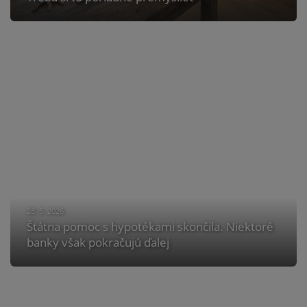
28. 5. 2026
Štátna pomoc s hypotékami skončila. Niektoré
banky však pokračujú ďalej