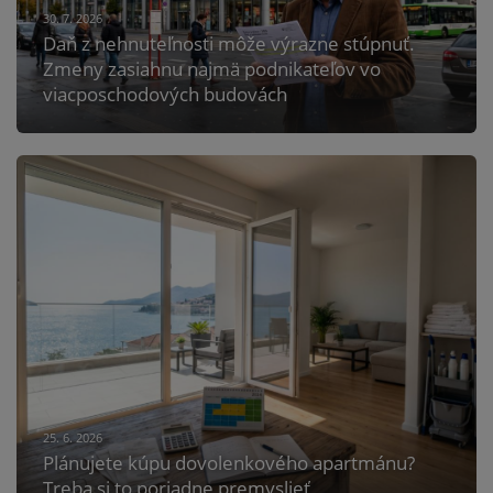
30. 7. 2026
Daň z nehnuteľnosti môže výrazne stúpnuť.
Zmeny zasiahnu najmä podnikateľov vo
viacposchodových budovách
25. 6. 2026
Plánujete kúpu dovolenkového apartmánu?
Treba si to poriadne premyslieť