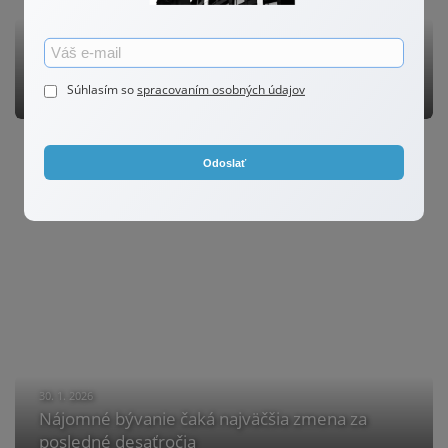
26. 2. 2026
Stavebný zákon sa opäť mení. Čo môže priniesť
novela?
Súhlasím so
spracovaním osobných údajov
Odoslať
30. 1. 2026
Nájomné bývanie čaká najväčšia zmena za
posledné desaťročia